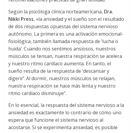
C
o
Según la psicóloga clínica norteamericana,
Dra.
r
Nikki Press
, «la ansiedad y el sueño son el resultado
r
de dos respuestas opuestas del sistema nervioso
e
autónomo. La primera es una activación emocional-
m
fisiológica, también llamada respuesta de ‘lucha o
o
huida’. Cuando nos sentimos ansiosos, nuestros
s
músculos se tensan, nuestra respiración se acelera
c
y nuestro ritmo cardíaco aumenta. En tanto, el
o
sueño resulta de la respuesta de ‘descansar y
n
digerir’. Al dormir, nuestros músculos se relajan,
t
nuestra respiración se hace más lenta y nuestro
i
ritmo cardíaco disminuye”.
g
o
En lo esencial, la respuesta del sistema nervioso a la
ansiedad es exactamente lo contrario de cómo uno
espera que funcione el sistema nervioso al
acostarse. Si se experimenta ansiedad, es posible