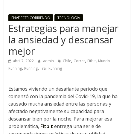
o
ENVEJECER CORRIENDO
TECNOLOGIA
R
Estrategias para manejar
u
la ansiedad y descansar
mejor
n
,
,
,
abril 7, 2022
admin
Chile
Correr
Fitbit
Mundo
,
,
n
Running
Running
Trail Running
i
Estamos viviendo un desafiante periodo que
comenzó con la pandemia del Covid-19, la que ha
n
causado mucha ansiedad entre las personas y
afectado negativamente su capacidad para
g
descansar bien por la noche. Para mejorar esa
problemática,
Fitbit
entrega una serie de
recomendaciones prácticas de gran utilidad.