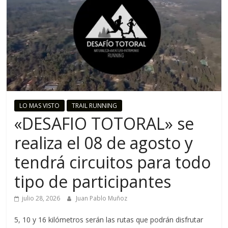
o
R
u
n
LO MAS VISTO
TRAIL RUNNING
n
«DESAFIO TOTORAL» se
realiza el 08 de agosto y
i
tendrá circuitos para todo
n
tipo de participantes
julio 28, 2026
Juan Pablo Muñoz
g
5, 10 y 16 kilómetros serán las rutas que podrán disfrutar