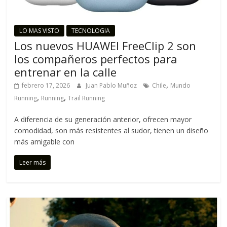
LO MAS VISTO
TECNOLOGIA
Los nuevos HUAWEI FreeClip 2 son
los compañeros perfectos para
entrenar en la calle
,
febrero 17, 2026
Juan Pablo Muñoz
Chile
Mundo
,
,
Running
Running
Trail Running
A diferencia de su generación anterior, ofrecen mayor
comodidad, son más resistentes al sudor, tienen un diseño
más amigable con
Leer más