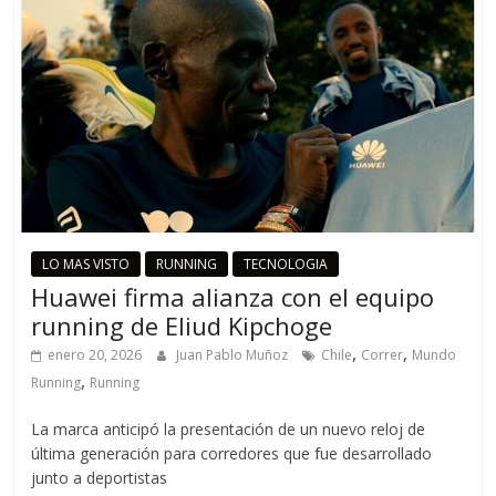
LO MAS VISTO
RUNNING
TECNOLOGIA
Huawei firma alianza con el equipo
running de Eliud Kipchoge
,
,
enero 20, 2026
Juan Pablo Muñoz
Chile
Correr
Mundo
,
Running
Running
La marca anticipó la presentación de un nuevo reloj de
última generación para corredores que fue desarrollado
junto a deportistas