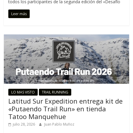
todos los participantes de la segunda edición del «Desafío
C
o
Leer más
r
r
e
m
o
s
c
o
n
t
i
LO MAS VISTO
TRAIL RUNNING
g
Latitud Sur Expedition entrega kit de
o
«Putaendo Trail Run» en tienda
Tatoo Manquehue
julio 28, 2026
Juan Pablo Muñoz