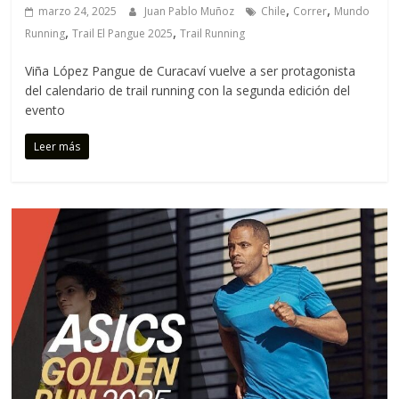
,
,
marzo 24, 2025
Juan Pablo Muñoz
Chile
Correr
Mundo
,
,
Running
Trail El Pangue 2025
Trail Running
Viña López Pangue de Curacaví vuelve a ser protagonista
del calendario de trail running con la segunda edición del
evento
Leer más