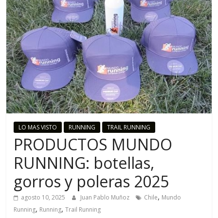
o
R
u
n
n
LO MAS VISTO
RUNNING
TRAIL RUNNING
PRODUCTOS MUNDO
i
RUNNING: botellas,
n
gorros y poleras 2025
g
,
agosto 10, 2025
Juan Pablo Muñoz
Chile
Mundo
,
,
Running
Running
Trail Running