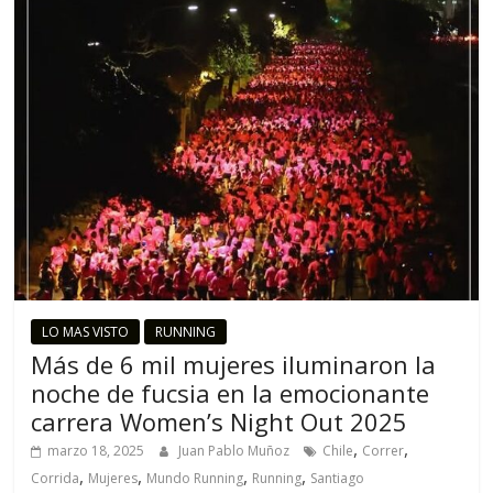
LO MAS VISTO
RUNNING
Más de 6 mil mujeres iluminaron la
noche de fucsia en la emocionante
carrera Women’s Night Out 2025
,
,
marzo 18, 2025
Juan Pablo Muñoz
Chile
Correr
,
,
,
,
Corrida
Mujeres
Mundo Running
Running
Santiago