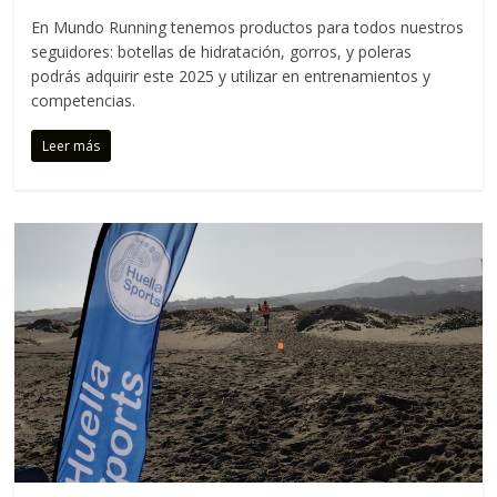
C
En Mundo Running tenemos productos para todos nuestros
o
seguidores: botellas de hidratación, gorros, y poleras
r
podrás adquirir este 2025 y utilizar en entrenamientos y
r
competencias.
e
m
Leer más
o
s
c
o
n
t
i
g
o