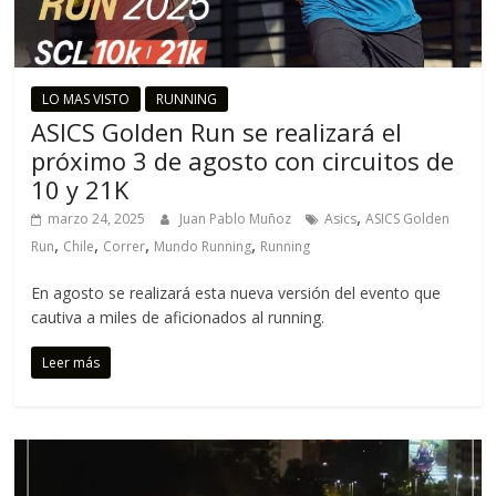
LO MAS VISTO
RUNNING
ASICS Golden Run se realizará el
próximo 3 de agosto con circuitos de
10 y 21K
,
marzo 24, 2025
Juan Pablo Muñoz
Asics
ASICS Golden
,
,
,
,
Run
Chile
Correr
Mundo Running
Running
En agosto se realizará esta nueva versión del evento que
cautiva a miles de aficionados al running.
Leer más