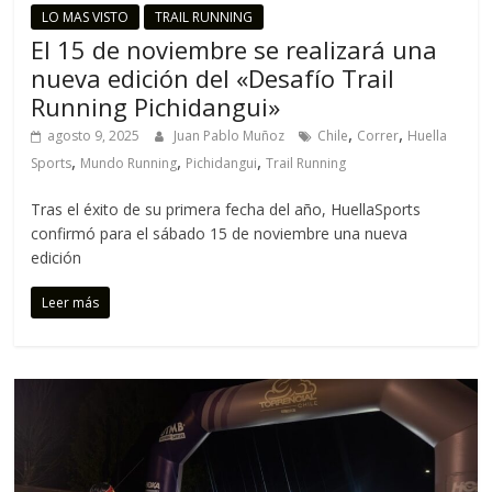
LO MAS VISTO
TRAIL RUNNING
El 15 de noviembre se realizará una
nueva edición del «Desafío Trail
Running Pichidangui»
,
,
agosto 9, 2025
Juan Pablo Muñoz
Chile
Correr
Huella
,
,
,
Sports
Mundo Running
Pichidangui
Trail Running
Tras el éxito de su primera fecha del año, HuellaSports
confirmó para el sábado 15 de noviembre una nueva
edición
Leer más