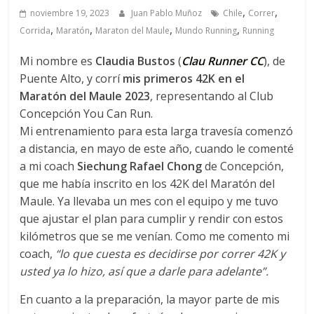
C
,
,
noviembre 19, 2023
Juan Pablo Muñoz
Chile
Correr
o
,
,
,
,
Corrida
Maratón
Maraton del Maule
Mundo Running
Running
r
r
Mi nombre es
Claudia Bustos
(
Clau Runner CC
), de
e
Puente Alto, y corrí
mis primeros 42K en el
m
Maratón del Maule 2023
, representando al Club
o
Concepción You Can Run.
s
Mi entrenamiento para esta larga travesía comenzó
c
a distancia, en mayo de este año, cuando le comenté
o
a mi coach
Siechung Rafael Chong
de Concepción,
n
que me había inscrito en los 42K del Maratón del
t
Maule. Ya llevaba un mes con el equipo y me tuvo
i
que ajustar el plan para cumplir y rendir con estos
g
kilómetros que se me venían. Como me comento mi
o
coach,
“lo que cuesta es decidirse por correr 42K y
usted ya lo hizo, así que a darle para adelante”.
En cuanto a la preparación, la mayor parte de mis