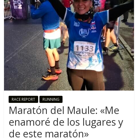
o
R
u
n
n
i
RACE REPORT
RUNNING
n
Maratón del Maule: «Me
enamoré de los lugares y
g
de este maratón»