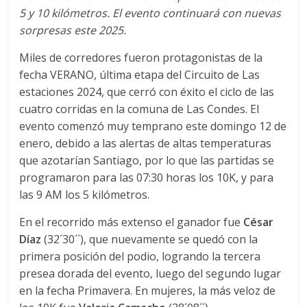
C
5 y 10 kilómetros. El evento continuará con nuevas
o
sorpresas este 2025.
r
r
Miles de corredores fueron protagonistas de la
e
fecha VERANO, última etapa del Circuito de Las
m
estaciones 2024, que cerró con éxito el ciclo de las
o
cuatro corridas en la comuna de Las Condes. El
s
evento comenzó muy temprano este domingo 12 de
c
enero, debido a las alertas de altas temperaturas
o
que azotarían Santiago, por lo que las partidas se
n
programaron para las 07:30 horas los 10K, y para
t
las 9 AM los 5 kilómetros.
i
g
En el recorrido más extenso el ganador fue
César
o
Díaz
(32´30´´), que nuevamente se quedó con la
primera posición del podio, logrando la tercera
presea dorada del evento, luego del segundo lugar
en la fecha Primavera. En mujeres, la más veloz de