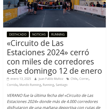
o
R
u
DESTACADO
NOTICIAS
RUNNING
«Circuito de Las
n
Estaciones 2024» cerró
n
con miles de corredores
este domingo 12 de enero
i
,
,
enero 13, 2025
Juan Pablo Muñoz
Chile
Correr
n
,
,
,
Corrida
Mundo Running
Running
Santiago
VERANO fue la última fecha del «Circuito de Las
g
Estaciones 2024» donde más de 4.000 corredores
disfrutaron de una mañana deportiva con rutas de