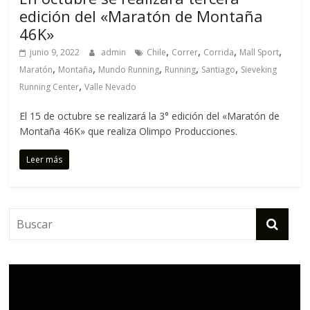
edición del «Maratón de Montaña
46K»
,
,
,
,
junio 9, 2022
admin
Chile
Correr
Corrida
Mall Sport
,
,
,
,
,
Maratón
Montaña
Mundo Running
Running
Santiago
Sieveking
,
Running Center
Valle Nevado
El 15 de octubre se realizará la 3° edición del «Maratón de
Montaña 46K» que realiza Olimpo Producciones.
Leer más