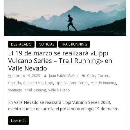
DESTACADO
NOTICIAS
TRAIL RUNNING
El 19 de marzo se realizará «Lippi
Vulcano Series – Trail Running» en
Valle Nevado
,
,
febrero 19, 2023
Juan Pablo Muñoz
Chile
Correr
,
,
,
,
,
Corrida
Cuestarriba
Lippi
Lippi Vulcano Series
Mundo Running
,
,
Santiago
Trail Running
Valle Nevado
En Valle Nevado se realizará Lippi Vulcano Series 2023,
evento que se desarrolla el próximo domingo 19 de marzo.
Leer más