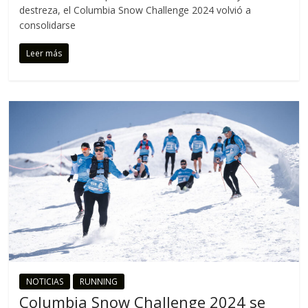
C
destreza, el Columbia Snow Challenge 2024 volvió a
o
consolidarse
r
Leer más
r
e
m
o
s
c
o
n
t
i
g
o
NOTICIAS
RUNNING
Columbia Snow Challenge 2024 se