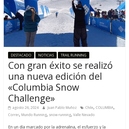
o
R
u
n
DESTACADO
NOTICIAS
TRAIL RUNNING
Con gran éxito se realizó
n
una nueva edición del
i
«Columbia Snow
Challenge»
n
,
,
agosto 26, 2024
Juan Pablo Muñoz
Chile
COLUMBIA
g
,
,
,
Correr
Mundo Running
snow running
Valle Nevado
En un día marcado por la adrenalina, el esfuerzo y la