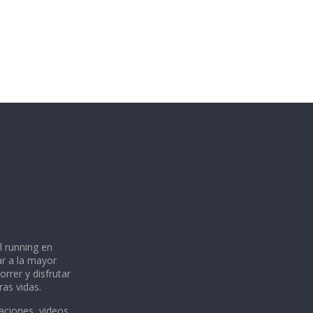
l running en
ar a la mayor
rrer y disfrutar
ras vidas.
aciones, videos,