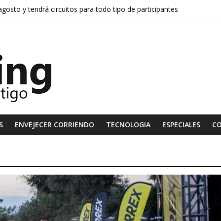
osto y tendrá circuitos para todo tipo de participantes
tará la meta de «Fedachi Marathon 2026»
stas de la 4° edición del ASICS Golden Run
onquista el invierno y suma cada vez más adeptos
l «Desafío Trail Running Santa Martina», el próximo domingo 13 de se
S
ENVEJECER CORRIENDO
TECNOLOGIA
ESPECIALES
C