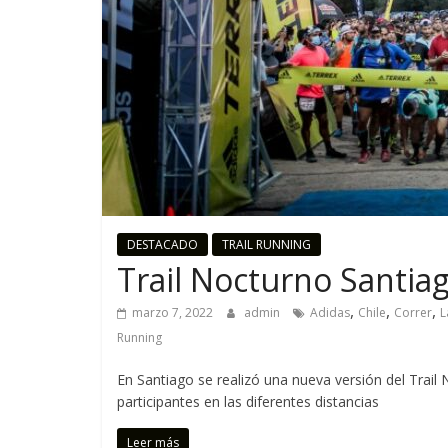
n
n
i
n
g
DESTACADO
TRAIL RUNNING
Trail Nocturno Santiag
C
o
,
,
,
marzo 7, 2022
admin
Adidas
Chile
Correr
L
r
Running
r
e
En Santiago se realizó una nueva versión del Trai
m
participantes en las diferentes distancias
o
Leer más