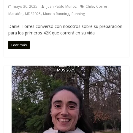
C
,
,
mayo 30, 2025
Juan Pablo Muñoz
Chile
Correr
o
,
,
,
Maratón
MDS2025
Mundo Running
Running
r
r
Daniel Torres conversó con nosotros sobre su preparación
e
para los primeros 42K que correrá en su vida.
m
o
Leer más
s
c
o
n
t
i
g
o