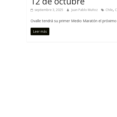
12 de octubre
s
c
,
septiembre 3, 2025
Juan Pablo Muñoz
Chile
C
o
n
Ovalle tendrá su primer Medio Maratón el próximo 
t
i
Leer más
g
o