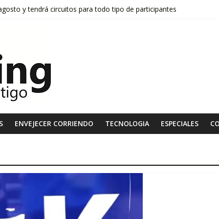
osto y tendrá circuitos para todo tipo de participantes
tará la meta de «Fedachi Marathon 2026»
stas de la 4° edición del ASICS Golden Run
onquista el invierno y suma cada vez más adeptos
l «Desafío Trail Running Santa Martina», el próximo domingo 13 de se
S
ENVEJECER CORRIENDO
TECNOLOGIA
ESPECIALES
C