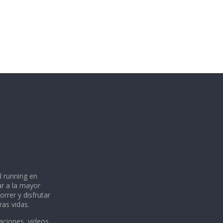
l running en
ar a la mayor
rrer y disfrutar
ras vidas.
aciones, videos,