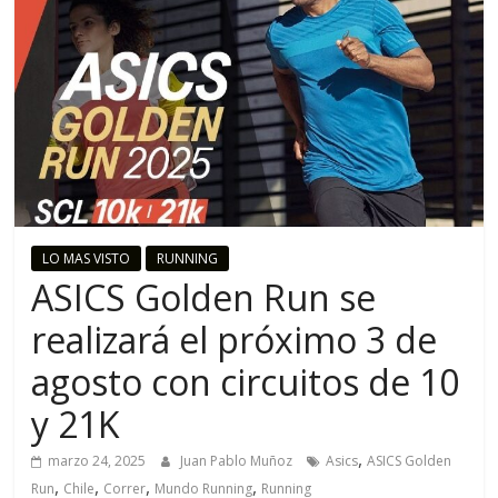
o
R
u
n
n
LO MAS VISTO
RUNNING
ASICS Golden Run se
i
realizará el próximo 3 de
agosto con circuitos de 10
n
y 21K
g
,
marzo 24, 2025
Juan Pablo Muñoz
Asics
ASICS Golden
,
,
,
,
Run
Chile
Correr
Mundo Running
Running