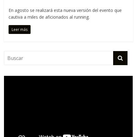
C
o
En agosto se realizará esta nueva versión del evento que
r
cautiva a miles de aficionados al running.
r
Leer más
e
m
o
s
c
o
n
t
i
g
o