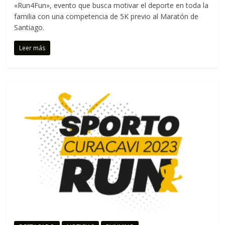
C
«Run4Fun», evento que busca motivar el deporte en toda la
o
familia con una competencia de 5K previo al Maratón de
Santiago.
r
r
Leer más
e
m
o
s
c
o
n
t
i
g
o