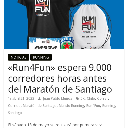
o
R
u
n
NOTICIAS
RUNNING
«Run4Fun» espera 9.000
n
corredores horas antes
i
del Maratón de Santiago
n
,
,
,
abril 21, 2023
Juan Pablo Muñoz
5K
Chile
Correr
,
,
,
,
,
Corrida
Maratón de Santiago
Mundo Running
Run4Fun
Running
g
Santiago
El sábado 13 de mayo se realizará por primera vez