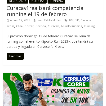
DESTACADO
NOTICIAS
RUNNING
Curacaví realizará competencia
running el 19 de febrero
,
,
enero 17, 2023
Juan Pablo Muñoz
10K
5K
Cerveza
,
,
,
,
,
,
Kross
Chile
Correr
Corrida
Curacaví
Mundo Running
Running
El próximo domingo 19 de febrero Curacaví se llena de
running con el evento «Sporto Run 2023», que tendrá su
partida y llegada en Cervecería Kross.
Leer más