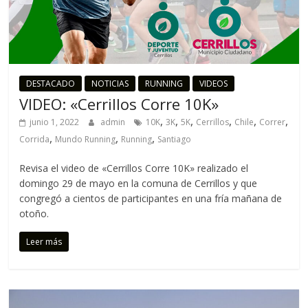
DESTACADO
NOTICIAS
RUNNING
VIDEOS
VIDEO: «Cerrillos Corre 10K»
,
,
,
,
,
,
junio 1, 2022
admin
10K
3K
5K
Cerrillos
Chile
Correr
,
,
,
Corrida
Mundo Running
Running
Santiago
Revisa el video de «Cerrillos Corre 10K» realizado el
domingo 29 de mayo en la comuna de Cerrillos y que
congregó a cientos de participantes en una fría mañana de
otoño.
Leer más