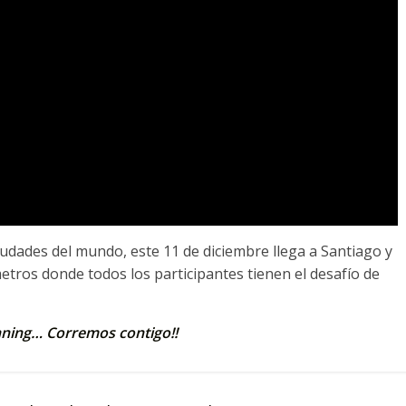
iudades del mundo, este 11 de diciembre llega a Santiago y
etros donde todos los participantes tienen el desafío de
ing… Corremos contigo!!