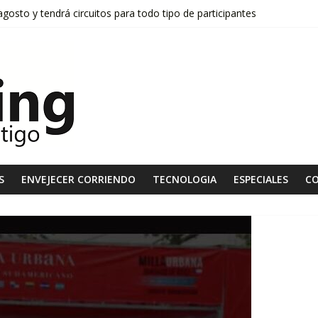
osto y tendrá circuitos para todo tipo de participantes
tará la meta de «Fedachi Marathon 2026»
stas de la 4° edición del ASICS Golden Run
onquista el invierno y suma cada vez más adeptos
l «Desafío Trail Running Santa Martina», el próximo domingo 13 de se
S
ENVEJECER CORRIENDO
TECNOLOGIA
ESPECIALES
C