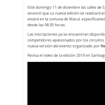
s
c
Este domingo 11 de diciembre las calles de S
o
anunció que su nueva edición se realizará e
n
estará en la comuna de Macul, específicamen
t
desde las 08:30 horas.
i
g
Las inscripciones ya se encuentran disponib
o
competidores apasionados por los circuitos
nueva versión del evento organizado por
Ne
Revisa el video de la edición 2019 en Santia