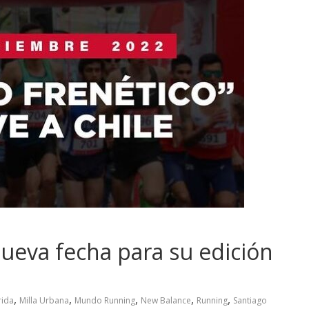
nueva fecha para su edición
,
,
,
,
,
rida
Milla Urbana
Mundo Running
New Balance
Running
Santiago