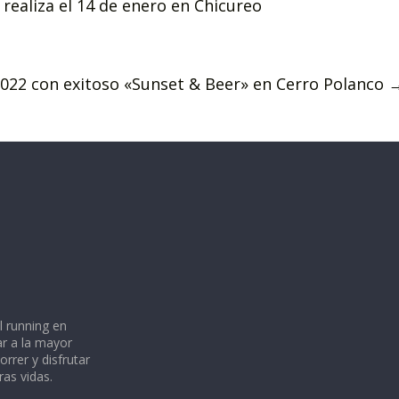
 realiza el 14 de enero en Chicureo
 2022 con exitoso «Sunset & Beer» en Cerro Polanco
l running en
ar a la mayor
rrer y disfrutar
ras vidas.