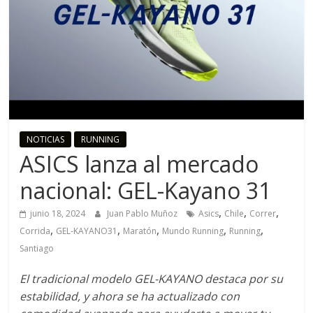
o
R
u
n
NOTICIAS
RUNNING
ASICS lanza al mercado
n
nacional: GEL-Kayano 31
i
,
,
,
junio 18, 2024
Juan Pablo Muñoz
Asics
Chile
Correr
,
,
,
,
,
Corrida
GEL-KAYANO31
Maratón
Mundo Running
Running
n
Santiago
g
El tradicional modelo GEL-KAYANO destaca por su
estabilidad, y ahora se ha actualizado con