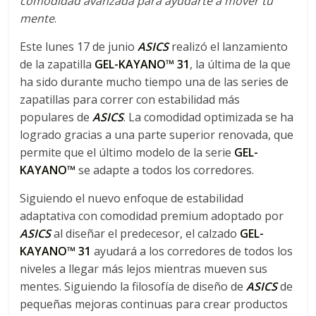
comodidad avanzada para ayudarte a mover tu
C
mente
.
o
r
Este lunes 17 de junio
ASICS
realizó el lanzamiento
r
de la zapatilla
GEL-KAYANO™ 31
, la última de la que
e
ha sido durante mucho tiempo una de las series de
m
zapatillas para correr con estabilidad más
o
populares de
ASICS
. La comodidad optimizada se ha
s
logrado gracias a una parte superior renovada, que
c
permite que el último modelo de la serie
GEL-
o
KAYANO™
se adapte a todos los corredores.
n
t
Siguiendo el nuevo enfoque de estabilidad
i
adaptativa con comodidad premium adoptado por
g
ASICS
al diseñar el predecesor, el calzado
GEL-
o
KAYANO™ 31
ayudará a los corredores de todos los
niveles a llegar más lejos mientras mueven sus
mentes. Siguiendo la filosofía de diseño de
ASICS
de
pequeñas mejoras continuas para crear productos