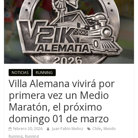
o
R
u
n
n
NOTICIAS
RUNNING
Villa Alemana vivirá por
i
primera vez un Medio
Maratón, el próximo
n
domingo 01 de marzo
g
,
febrero 20, 2026
Juan Pablo Muñoz
Chile
Mundo
,
Running
Running