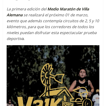
C
o
La primera edición del
Medio Maratón de Villa
r
Alemana
se realizará el próximo 01 de marzo,
r
evento que además contempla circuitos de 2, 5 y 10
e
kilómetros, para que los corredores de todos los
m
niveles puedan disfrutar esta espectacular prueba
o
deportiv
a.
s
c
o
n
t
i
g
o