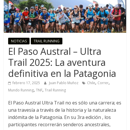
o
R
u
NOTICIAS
TRAIL RUNNING
El Paso Austral – Ultra
n
Trail 2025: La aventura
n
definitiva en la Patagonia
,
,
i
febrero 17, 2025
Juan Pablo Muñoz
Chile
Correr
,
,
Mundo Running
TNF
Trail Running
n
El Paso Austral Ultra Trail no es sólo una carrera; es
una travesía a través de la historia y la naturaleza
g
indómita de la Patagonia. En su 3ra edición , los
participantes recorrerán senderos ancestrales,