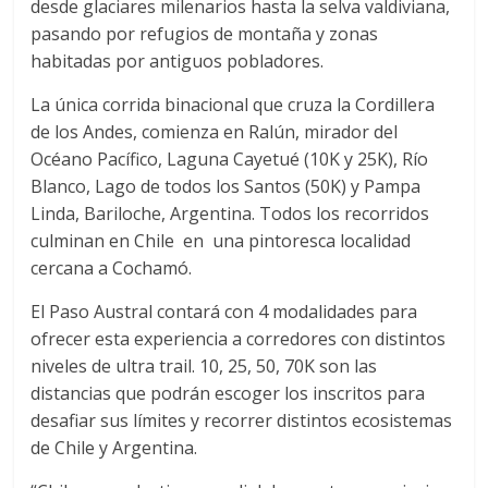
desde glaciares milenarios hasta la selva valdiviana,
C
pasando por refugios de montaña y zonas
o
habitadas por antiguos pobladores.
r
r
La única corrida binacional que cruza la Cordillera
e
de los Andes, comienza en Ralún, mirador del
m
Océano Pacífico, Laguna Cayetué (10K y 25K), Río
o
Blanco, Lago de todos los Santos (50K) y Pampa
s
Linda, Bariloche, Argentina. Todos los recorridos
c
culminan en Chile en una pintoresca localidad
o
cercana a Cochamó.
n
t
El Paso Austral contará con 4 modalidades para
i
ofrecer esta experiencia a corredores con distintos
g
niveles de ultra trail. 10, 25, 50, 70K son las
o
distancias que podrán escoger los inscritos para
desafiar sus límites y recorrer distintos ecosistemas
de Chile y Argentina.