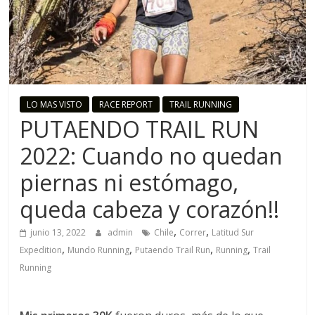
o
R
u
LO MAS VISTO
RACE REPORT
TRAIL RUNNING
PUTAENDO TRAIL RUN
n
2022: Cuando no quedan
n
piernas ni estómago,
i
queda cabeza y corazón!!
,
,
junio 13, 2022
admin
Chile
Correr
Latitud Sur
n
,
,
,
,
Expedition
Mundo Running
Putaendo Trail Run
Running
Trail
Running
g