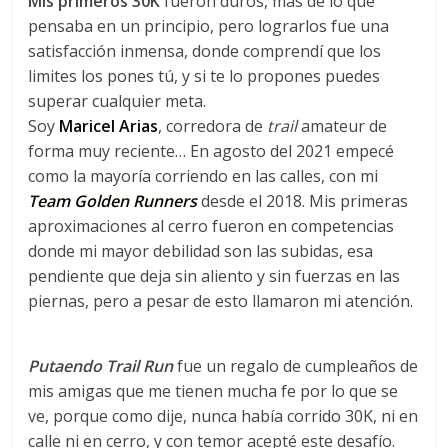
Mis primeros 30K
fueron duros, más de lo que
C
pensaba en un principio, pero lograrlos fue una
o
satisfacción inmensa, donde comprendí que los
r
limites los pones tú, y si te lo propones puedes
r
superar cualquier meta.
e
Soy
Maricel Arias
, corredora de
trail
amateur de
m
forma muy reciente… En agosto del 2021 empecé
o
como la mayoría corriendo en las calles, con mi
s
c
Team Golden Runners
desde el 2018. Mis primeras
o
aproximaciones al cerro fueron en competencias
n
donde mi mayor debilidad son las subidas, esa
t
pendiente que deja sin aliento y sin fuerzas en las
i
piernas, pero a pesar de esto llamaron mi atención.
g
o
Putaendo Trail Run
fue un regalo de cumpleaños de
mis amigas que me tienen mucha fe por lo que se
ve, porque como dije, nunca había corrido 30K, ni en
calle ni en cerro, y con temor acepté este desafío.