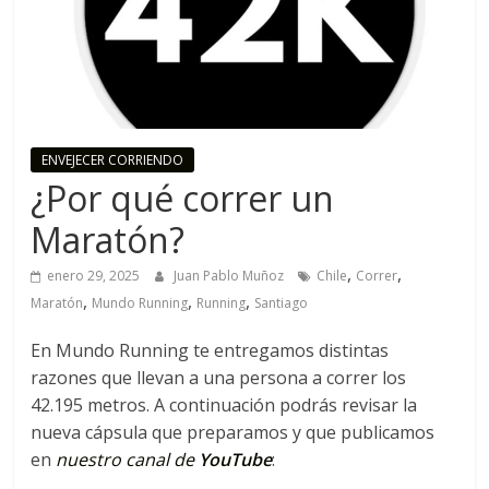
o
R
u
ENVEJECER CORRIENDO
¿Por qué correr un
n
Maratón?
n
,
,
enero 29, 2025
Juan Pablo Muñoz
Chile
Correr
,
,
,
Maratón
Mundo Running
Running
Santiago
i
En Mundo Running te entregamos distintas
n
razones que llevan a una persona a correr los
42.195 metros. A continuación podrás revisar la
nueva cápsula que preparamos y que publicamos
g
en
nuestro canal de
YouTube
: